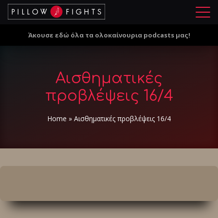
Μ
ε
Άκουσε εδώ όλα τα ολοκαίνουρια podcasts μας!
ν
ο
ύ
Αισθηματικές
προβλέψεις 16/4
Home
»
Αισθηματικές προβλέψεις 16/4