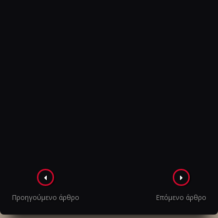
Πλοήγηση
στα
Προηγούμενο άρθρο
Επόμενο άρθρο
άρθρα