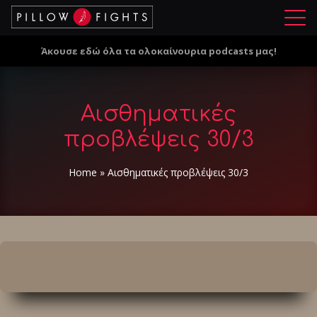
Μ
ε
Άκουσε εδώ όλα τα ολοκαίνουρια podcasts μας!
ν
ο
ύ
Αισθηματικές
προβλέψεις 30/3
Home
»
Αισθηματικές προβλέψεις 30/3