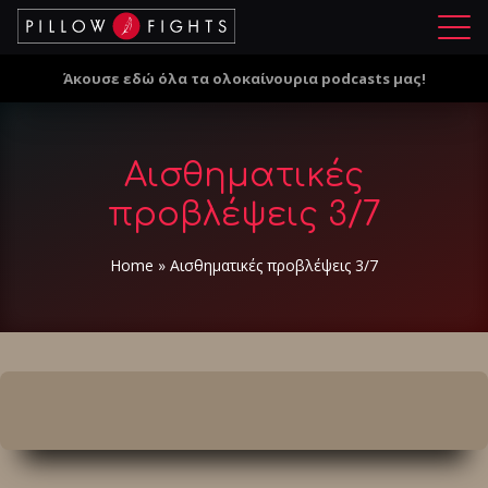
Μ
ε
Άκουσε εδώ όλα τα ολοκαίνουρια podcasts μας!
ν
ο
ύ
Αισθηματικές
προβλέψεις 3/7
Home
»
Αισθηματικές προβλέψεις 3/7