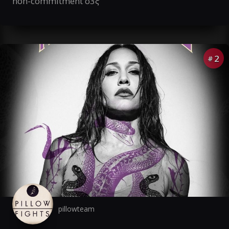
non-commitment σ3ξ
2
#
pillowteam