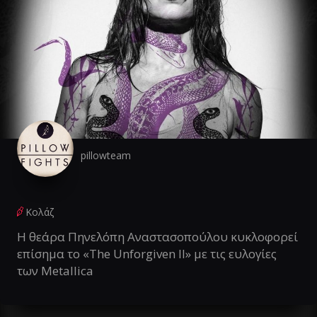
pillowteam
Κολάζ
Η θεάρα Πηνελόπη Αναστασοπούλου κυκλοφορεί
επίσημα το «The Unforgiven II» με τις ευλογίες
των Metallica