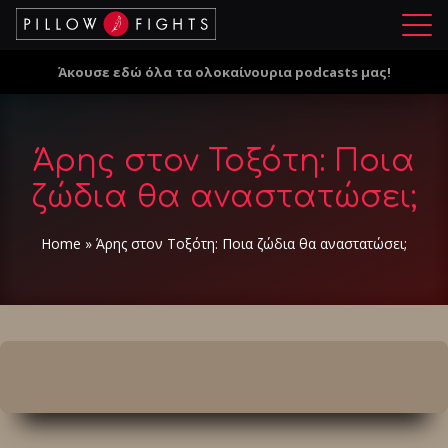
Μ
ε
Άκουσε εδώ όλα τα ολοκαίνουρια podcasts μας!
ν
ο
ύ
Άρης στον Τοξότη: Ποια
ζώδια θα αναστατώσει;
Home
»
Άρης στον Τοξότη: Ποια ζώδια θα αναστατώσει;