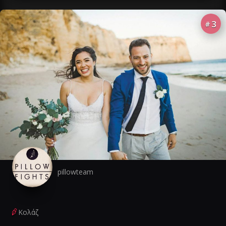
3
#
pillowteam
Κολάζ