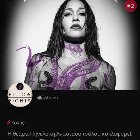
2
#
pillowteam
Κολάζ
Η θεάρα Πηνελόπη Αναστασοπούλου κυκλοφορεί