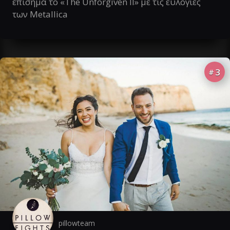
επίσημα το «The Unforgiven II» με τις ευλογίες
των Metallica
3
#
pillowteam