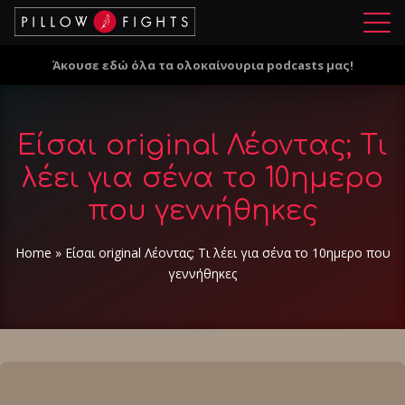
Μ
ε
Άκουσε εδώ όλα τα ολοκαίνουρια podcasts μας!
ν
ο
ύ
Είσαι original Λέοντας; Τι
λέει για σένα το 10ημερο
που γεννήθηκες
Home
»
Είσαι original Λέοντας; Τι λέει για σένα το 10ημερο που
γεννήθηκες