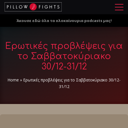
Μ
ε
Άκουσε εδώ όλα τα ολοκαίνουρια podcasts μας!
ν
ο
ύ
Ερωτικές προβλέψεις για
το Σαββατοκύριακο
30/12-31/12
Home
»
Ερωτικές προβλέψεις για το Σαββατοκύριακο 30/12-
31/12