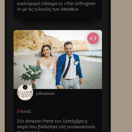
κυκλοφορεί επίσημα το «The Unforgiven
II» με τις ευλογίες των Metallica
3
#
pillowteam
Κολάζ
Στο Amazon Prime τον Σεπτέμβρη η
σειρά που βασίστηκε στη γυναικοκτονία