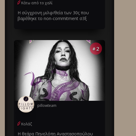
Κάτω από το χαλί
Η σύγχρονη μιλφ/θεία των 30ς που
βαρέθηκε το non-commitment σ3ξ
2
#
pillowteam
Κολάζ
Η θεάρα Πηνελόπη Αναστασοπούλου