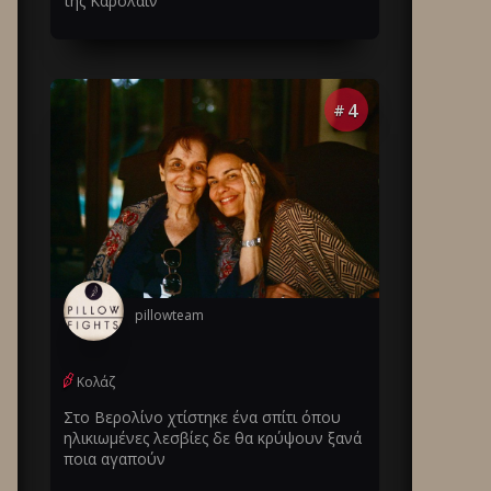
της Καρολάιν
4
#
pillowteam
Κολάζ
Στο Βερολίνο χτίστηκε ένα σπίτι όπου
ηλικιωμένες λεσβίες δε θα κρύψουν ξανά
ποια αγαπούν