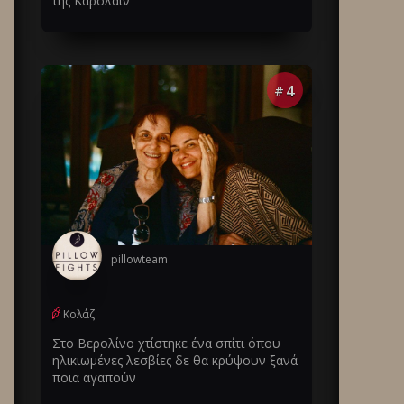
της Καρολάιν
4
#
pillowteam
Κολάζ
Στο Βερολίνο χτίστηκε ένα σπίτι όπου
ηλικιωμένες λεσβίες δε θα κρύψουν ξανά
ποια αγαπούν