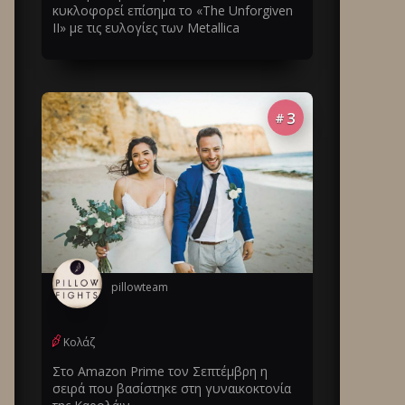
κυκλοφορεί επίσημα το «The Unforgiven
II» με τις ευλογίες των Metallica
3
#
pillowteam
Κολάζ
Στο Amazon Prime τον Σεπτέμβρη η
σειρά που βασίστηκε στη γυναικοκτονία