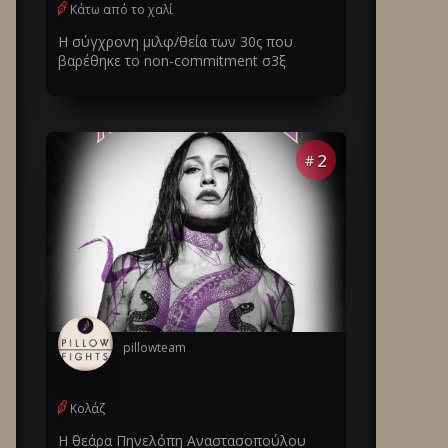
Κάτω από το χαλί
Η σύγχρονη μιλφ/θεία των 30ς που
βαρέθηκε το non-commitment σ3ξ
2
#
pillowteam
Κολάζ
Η θεάρα Πηνελόπη Αναστασοπούλου