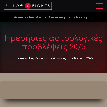
Μ
ε
Άκουσε εδώ όλα τα ολοκαίνουρια podcasts μας!
ν
ο
ύ
Ημερήσιες αστρολογικές
προβλέψεις 20/5
Home
»
Ημερήσιες αστρολογικές προβλέψεις 20/5