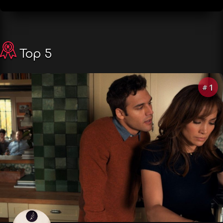
Top 5
1
#