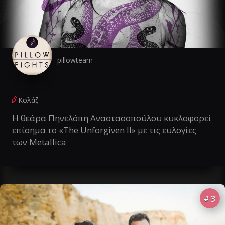
pillowteam
Κολάζ
Η θεάρα Πηνελόπη Αναστασοπούλου κυκλοφορεί
επίσημα το «The Unforgiven II» με τις ευλογίες
των Metallica
3
#