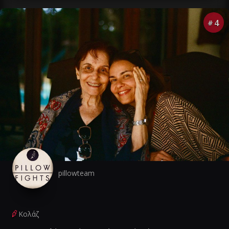
4
#
pillowteam
Κολάζ