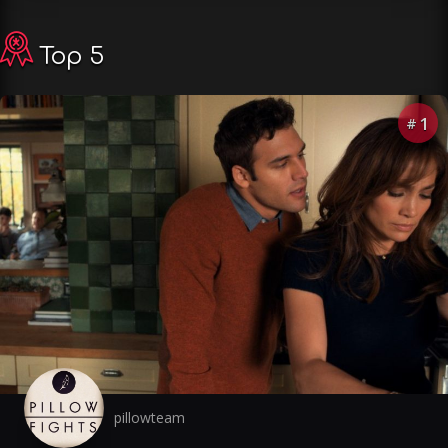
Top 5
1
#
pillowteam