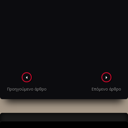
Πλοήγηση
στα
Προηγούμενο άρθρο
Επόμενο άρθρο
άρθρα