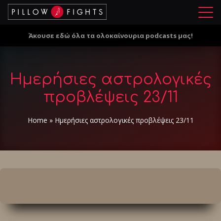
Μ
ε
Άκουσε εδώ όλα τα ολοκαίνουρια podcasts μας!
ν
ο
ύ
Ημερήσιες αστρολογικές
προβλέψεις 23/11
Home
»
Ημερήσιες αστρολογικές προβλέψεις 23/11