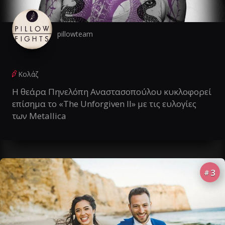
pillowteam
Κολάζ
Η θεάρα Πηνελόπη Αναστασοπούλου κυκλοφορεί
επίσημα το «The Unforgiven II» με τις ευλογίες
των Metallica
3
#