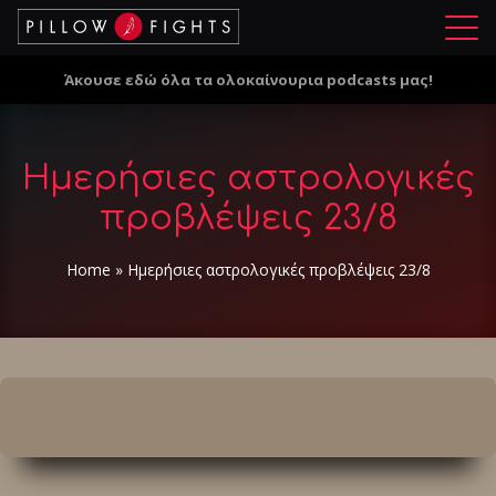
Μ
ε
Άκουσε εδώ όλα τα ολοκαίνουρια podcasts μας!
ν
ο
ύ
Ημερήσιες αστρολογικές
προβλέψεις 23/8
Home
»
Ημερήσιες αστρολογικές προβλέψεις 23/8