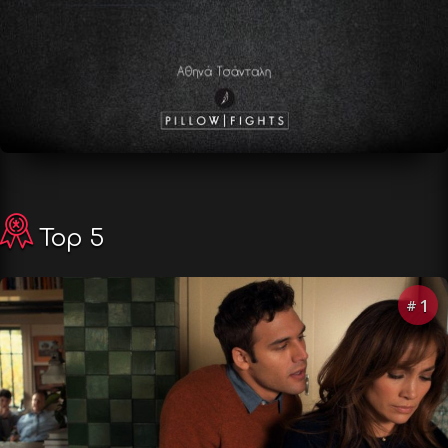
Top 5
1
#