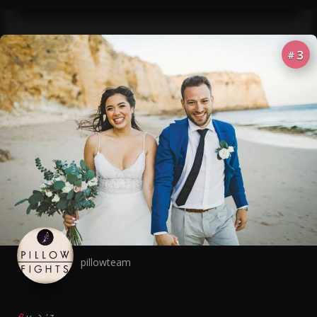
3
#
pillowteam