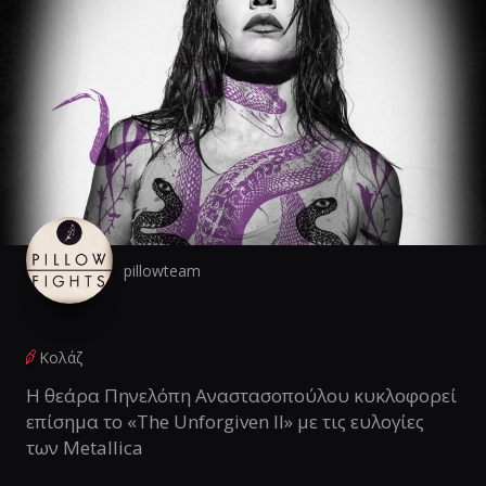
pillowteam
Κολάζ
Η θεάρα Πηνελόπη Αναστασοπούλου κυκλοφορεί
επίσημα το «The Unforgiven II» με τις ευλογίες
των Metallica