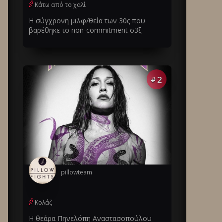
Κάτω από το χαλί
Η σύγχρονη μιλφ/θεία των 30ς που
βαρέθηκε το non-commitment σ3ξ
2
#
pillowteam
Κολάζ
Η θεάρα Πηνελόπη Αναστασοπούλου