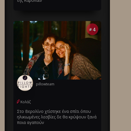
της Καρολάιν
4
#
pillowteam
Κολάζ
Στο Βερολίνο χτίστηκε ένα σπίτι όπου
ηλικιωμένες λεσβίες δε θα κρύψουν ξανά
ποια αγαπούν