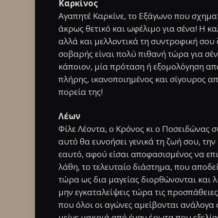
Καρκίνος
Αγαπητέ Καρκίνε, το Εξάγωνο που σχηματ
άκρως θετικό και ωφέλιμο για σένα! Η κ
αλλά και μελλοντικά τη συντροφική σου 
σοβαρής είναι πολύ πιθανή τώρα για σένα
κάποιον, μία πρόταση ή εξομολόγηση από
πλήρης, ικανοποιημένος και σίγουρος από
πορεία της!
Λέων
Φίλε Λέοντα, ο Κρόνος κι ο Ποσειδώνας 
αυτό θα ευνοήσει γενικά τη ζωή σου, την
εαυτό, αφού είσαι αποφασισμένος να επι
λάθη, το τελευταίο διάστημα, που αποδε
τώρα ως δια μαγείας διορθώνονται και λύ
μην εγκαταλείψεις τώρα τις προσπάθειες
που όλοι οι αγώνες αμείβονται ανάλογα 
μείνε μακριά από έναν έρωτα που εξελίσ