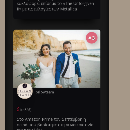
κυκλοφορεί επίσημα το «The Unforgiven
II» με τις ευλογίες των Metallica
3
#
pillowteam
Κολάζ
Στο Amazon Prime τον Σεπτέμβρη η
σειρά που βασίστηκε στη γυναικοκτονία