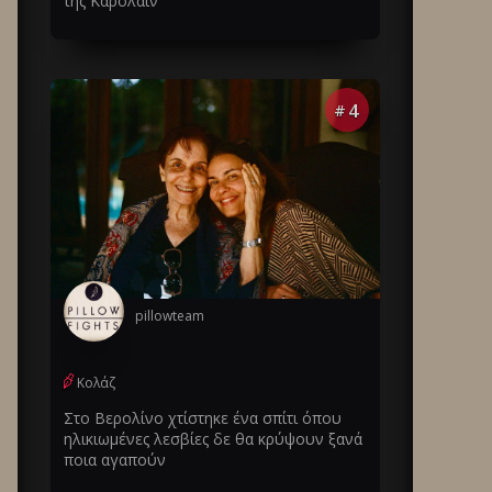
της Καρολάιν
4
#
pillowteam
Κολάζ
Στο Βερολίνο χτίστηκε ένα σπίτι όπου
ηλικιωμένες λεσβίες δε θα κρύψουν ξανά
ποια αγαπούν