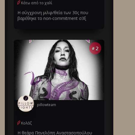
Κάτω από το χαλί
Η σύγχρονη μιλφ/θεία των 30ς που
βαρέθηκε το non-commitment σ3ξ
2
#
pillowteam
Κολάζ
Η θεάρα Πηνελόπη Αναστασοπούλου