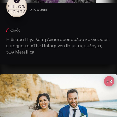
pillowteam
Κολάζ
Η θεάρα Πηνελόπη Αναστασοπούλου κυκλοφορεί
επίσημα το «The Unforgiven II» με τις ευλογίες
των Metallica
3
#