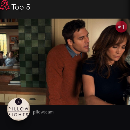
Top 5
1
#
pillowteam