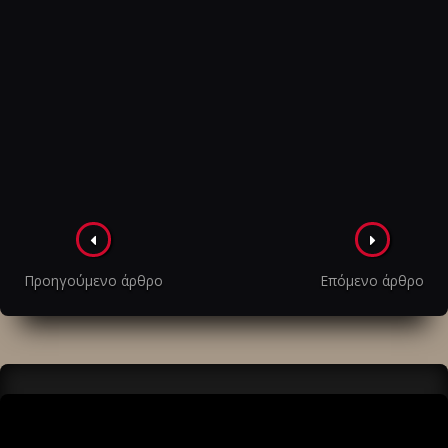
Πλοήγηση
στα
Προηγούμενο άρθρο
Επόμενο άρθρο
άρθρα