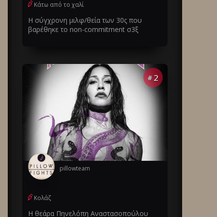
Κάτω από το χαλί
Η σύγχρονη μιλφ/θεία των 30ς που
βαρέθηκε το non-commitment σ3ξ
2
#
pillowteam
Κολάζ
Η θεάρα Πηνελόπη Αναστασοπούλου