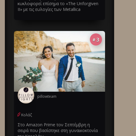
κυκλοφορεί επίσημα το «The Unforgiven
II» με τις ευλογίες των Metallica
3
#
pillowteam
Κολάζ
Στο Amazon Prime τον Σεπτέμβρη η
σειρά που βασίστηκε στη γυναικοκτονία