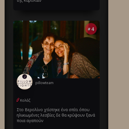
της Καρολάιν
4
#
pillowteam
Κολάζ
Στο Βερολίνο χτίστηκε ένα σπίτι όπου
ηλικιωμένες λεσβίες δε θα κρύψουν ξανά
ποια αγαπούν