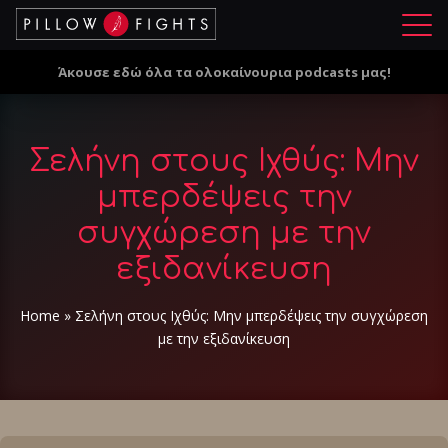
Μ
ε
Άκουσε εδώ όλα τα ολοκαίνουρια podcasts μας!
ν
ο
ύ
Σελήνη στους Ιχθύς: Μην
μπερδέψεις την
συγχώρεση με την
εξιδανίκευση
Home
»
Σελήνη στους Ιχθύς: Μην μπερδέψεις την συγχώρεση
με την εξιδανίκευση