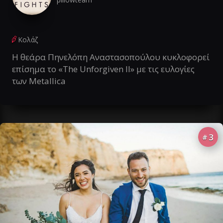
Κολάζ
Η θεάρα Πηνελόπη Αναστασοπούλου κυκλοφορεί
επίσημα το «The Unforgiven II» με τις ευλογίες
των Metallica
3
#