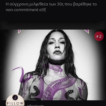
Η σύγχρονη μιλφ/θεία των 30ς που βαρέθηκε το
non-commitment σ3ξ
2
#
pillowteam