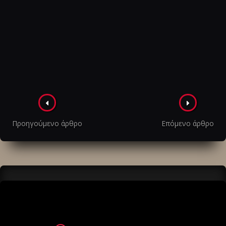
Πλοήγηση
στα
Προηγούμενο άρθρο
Επόμενο άρθρο
άρθρα