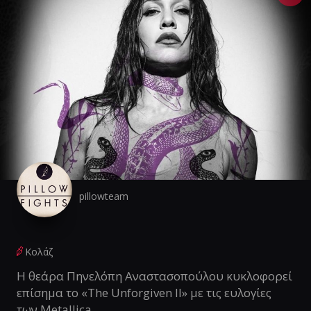
pillowteam
Κολάζ
Η θεάρα Πηνελόπη Αναστασοπούλου κυκλοφορεί
επίσημα το «The Unforgiven II» με τις ευλογίες
των Metallica