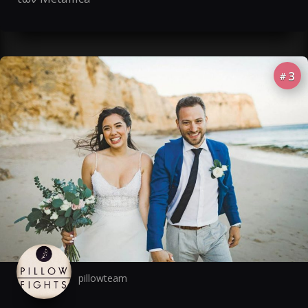
3
#
pillowteam