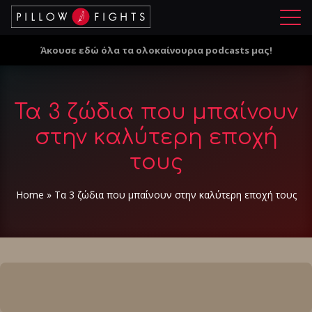
Μ
ε
Άκουσε εδώ όλα τα ολοκαίνουρια podcasts μας!
ν
ο
ύ
Τα 3 ζώδια που μπαίνουν
στην καλύτερη εποχή
τους
Home
»
Τα 3 ζώδια που μπαίνουν στην καλύτερη εποχή τους