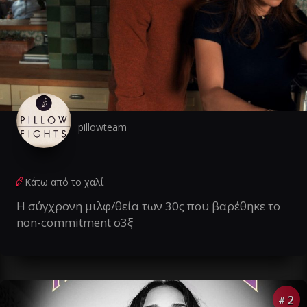
pillowteam
Κάτω από το χαλί
Η σύγχρονη μιλφ/θεία των 30ς που βαρέθηκε το
non-commitment σ3ξ
2
#