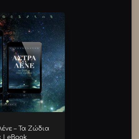
ένε – Τα Ζώδια
 | eBook