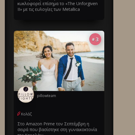
κυκλοφορεί επίσημα το «The Unforgiven
II» με τις ευλογίες των Metallica
3
#
pillowteam
Κολάζ
Στο Amazon Prime τον Σεπτέμβρη η
σειρά που βασίστηκε στη γυναικοκτονία