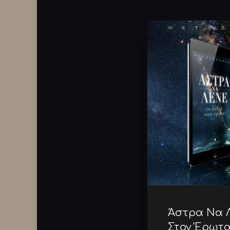
Άστρα Να Λ
Στον Έρωτα