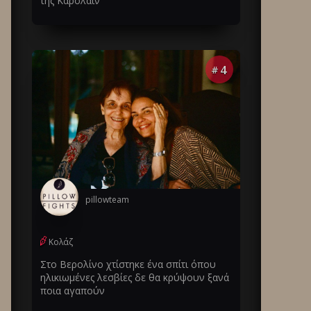
της Καρολάιν
4
#
pillowteam
Κολάζ
Στο Βερολίνο χτίστηκε ένα σπίτι όπου
ηλικιωμένες λεσβίες δε θα κρύψουν ξανά
ποια αγαπούν