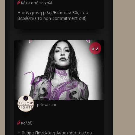
Κάτω από το χαλί
Η σύγχρονη μιλφ/θεία των 30ς που
βαρέθηκε το non-commitment σ3ξ
2
#
pillowteam
Κολάζ
Η θεάρα Πηνελόπη Αναστασοπούλου