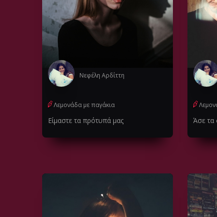
Νεφέλη Αρδίττη
Λεμονάδα με παγάκια
Λεμον
Είμαστε τα πρότυπά μας
Άσε τα 