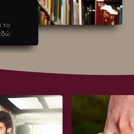
 το
εδώ