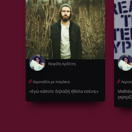
Νεφέλη Αρδίττη
Λεμονάδα με παγάκια
Λεμον
«Εγώ κάποτε δηλαδή ήθελα εσένα;»
Μαθαίν
γκρεμί