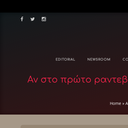
EDITORIAL
NEWSROOM
CO
Aν στο πρώτο ραντεβο
Home
»
A