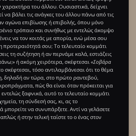
ον χαρακτήρα του άλλου. Ουσιαστικά, δείχνει
ί να βάλει τις ανάγκες του άλλου πάνω από τις
σαν αγώνα επιβίωσης ή επιβολής, όπου μόνο
τυρένιο τρόπαιο και συνήθως με εντελώς άκομψο
μένεις να τον κοιτάς με απορία, ενώ μέσα σου
η προτεραιότητά σου; Το τελευταίο κομμάτι
σεις τη συζήτηση ή αν περνάμε καλά, εστιάζεις
πάνω;» ή ακόμη χειρότερα, σκέφτεσαι
«Σοβάρα
 το σκέφτεσαι, τόσο αντιλαμβάνεσαι ότι το θέμα
ση, δηλαδή αν τώρα, στο πρώτο ραντεβού,
ικροπράγματα, πώς θα είναι όταν πρόκειται για
 εντελώς ξαφνικά, αυτό το τελευταίο κομμάτι
ημεία, τη σύνδεσή σας, κι, ας το
 μπορείτε να συνυπάρξετε. Αντί να γελάσετε
 απλώς ή στην τελική ταΐστε το ο ένας στον