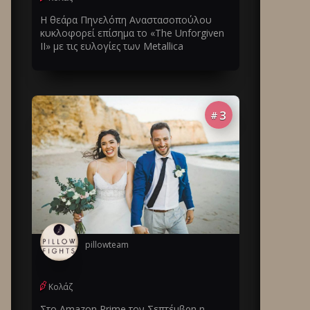
Η θεάρα Πηνελόπη Αναστασοπούλου
κυκλοφορεί επίσημα το «The Unforgiven
II» με τις ευλογίες των Metallica
3
#
pillowteam
Κολάζ
Στο Amazon Prime τον Σεπτέμβρη η