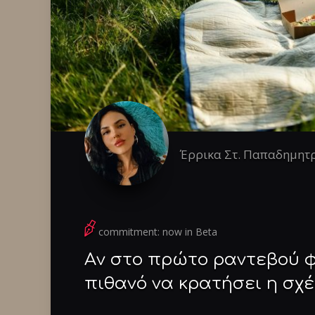
Έρρικα Στ. Παπαδημητ
commitment: now in Beta
Aν στο πρώτο ραντεβού φ
πιθανό να κρατήσει η σχ