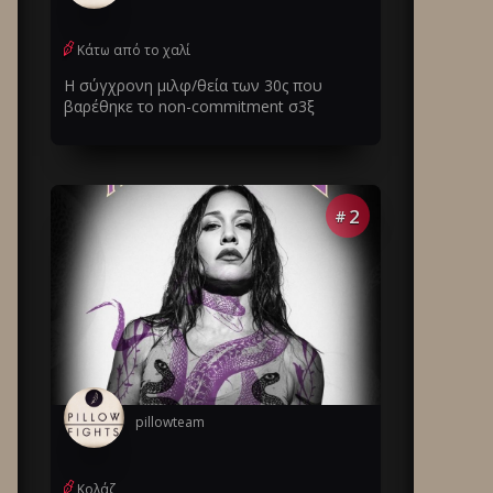
Κάτω από το χαλί
Η σύγχρονη μιλφ/θεία των 30ς που
βαρέθηκε το non-commitment σ3ξ
2
#
pillowteam
Κολάζ