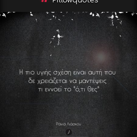
Pillowquotes