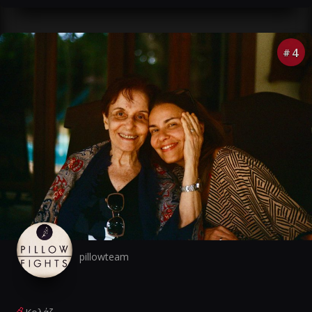
4
#
pillowteam