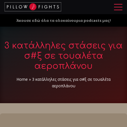
Μ
ε
Άκουσε εδώ όλα τα ολοκαίνουρια podcasts μας!
ν
ο
ύ
3 κατάλληλες στάσεις για
σ#ξ σε τουαλέτα
αεροπλάνου
Home
»
3 κατάλληλες στάσεις για σ#ξ σε τουαλέτα
αεροπλάνου