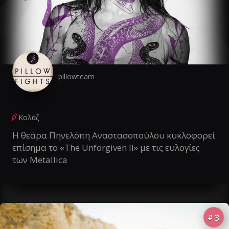
pillowteam
Κολάζ
Η θεάρα Πηνελόπη Αναστασοπούλου κυκλοφορεί
επίσημα το «The Unforgiven II» με τις ευλογίες
των Metallica
3
#