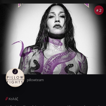
2
#
pillowteam
Κολάζ