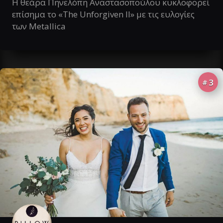
Η θεάρα Πηνελόπη Αναστασοπούλου κυκλοφορεί
επίσημα το «The Unforgiven II» με τις ευλογίες
των Metallica
3
#