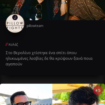
pillowteam
Κολάζ
Στο Βερολίνο χτίστηκε ένα σπίτι όπου
ηλικιωμένες λεσβίες δε θα κρύψουν ξανά ποια
αγαπούν
5
#