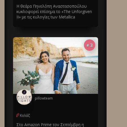
Η θεάρα Πηνελόπη Αναστασοπούλου
κυκλοφορεί επίσημα το «The Unforgiven
II» με τις ευλογίες των Metallica
3
#
pillowteam
Κολάζ
Στο Amazon Prime τον Σεπτέμβρη η