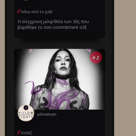
Κάτω από το χαλί
Η σύγχρονη μιλφ/θεία των 30ς που
βαρέθηκε το non-commitment σ3ξ
2
#
pillowteam
Κολάζ