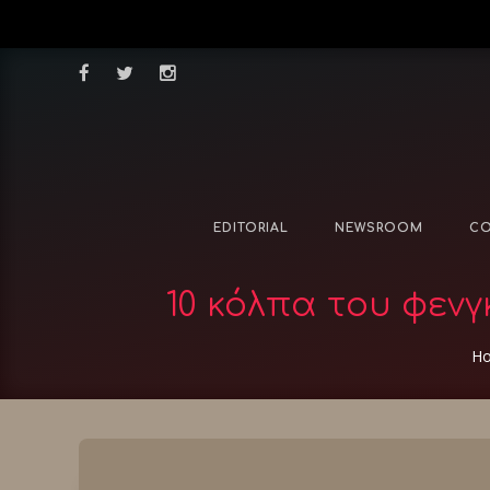
EDITORIAL
NEWSROOM
CO
10 κόλπα του φενγ
H