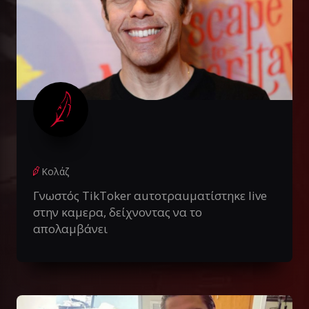
Κολάζ
Γνωστός TikToker αuτοτραuματίστηκε live
στην καμερα, δείχνοντας να το
απολαμβάνει