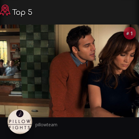
Top 5
1
#
pillowteam