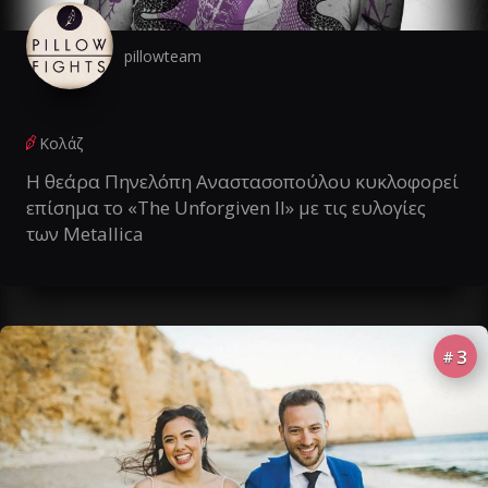
pillowteam
Κολάζ
Η θεάρα Πηνελόπη Αναστασοπούλου κυκλοφορεί
επίσημα το «The Unforgiven II» με τις ευλογίες
των Metallica
3
#