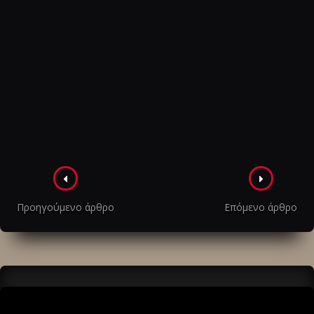
Πλοήγηση
στα
Προηγούμενο άρθρο
Επόμενο άρθρο
άρθρα