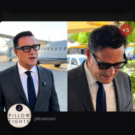
5
#
pillowteam