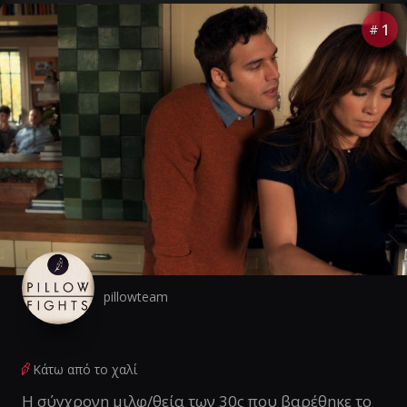
1
#
pillowteam
Κάτω από το χαλί
Η σύγχρονη μιλφ/θεία των 30ς που βαρέθηκε το