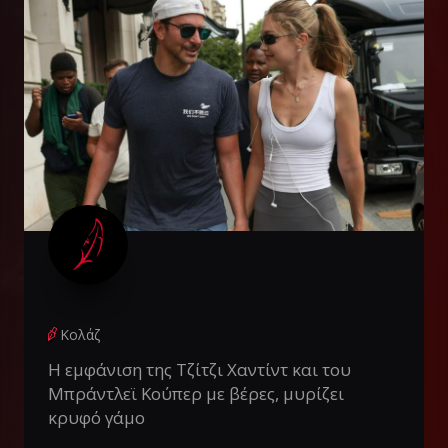
Κολάζ
Η εμφάνιση της Τζίτζι Χαντίντ και του
Μπράντλεϊ Κούπερ με βέρες, μυρίζει
κρυφό γάμο