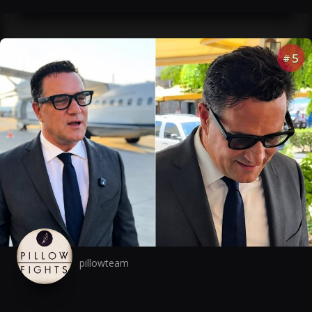
5
#
pillowteam