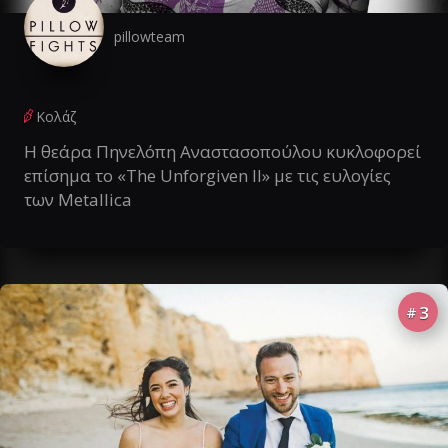
pillowteam
Κολάζ
Η θεάρα Πηνελόπη Αναστασοπούλου κυκλοφορεί
επίσημα το «The Unforgiven II» με τις ευλογίες
των Metallica
3
#