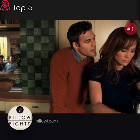
Top 5
1
#
pillowteam