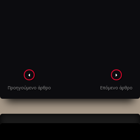
Πλοήγηση
στα
Προηγούμενο άρθρο
Επόμενο άρθρο
άρθρα