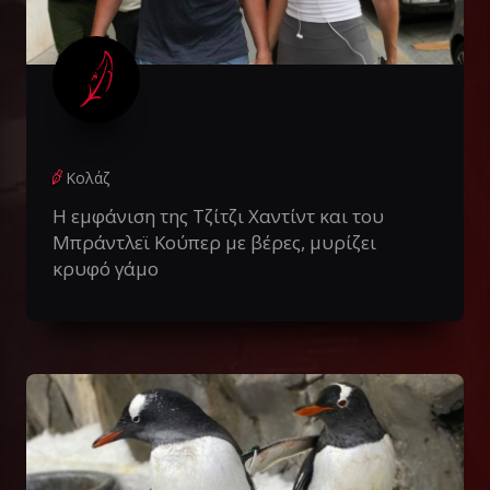
Κολάζ
Η εμφάνιση της Τζίτζι Χαντίντ και του
Μπράντλεϊ Κούπερ με βέρες, μυρίζει
κρυφό γάμο