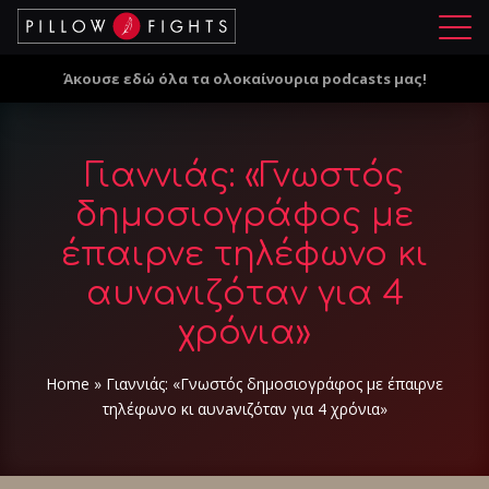
Μ
ε
Άκουσε εδώ όλα τα ολοκαίνουρια podcasts μας!
ν
ο
ύ
Γιαννιάς: «Γνωστός
δημοσιογράφος με
έπαιρνε τηλέφωνο κι
αυνaνιζόταν για 4
χρόνια»
Home
»
Γιαννιάς: «Γνωστός δημοσιογράφος με έπαιρνε
τηλέφωνο κι αυνaνιζόταν για 4 χρόνια»