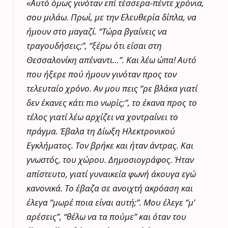
«Αυτό όμως γινόταν επί τέσσερα-πέντε χρόνια,
σου μιλάω. Πρωί, με την Ελευθερία δίπλα, να
ήμουν στο μαγαζί. “Τώρα βγαίνεις να
τραγουδήσεις;”, “ξέρω ότι είσαι στη
Θεσσαλονίκη απέναντι…”. Και λέω ώπα! Αυτό
που ήξερε πού ήμουν γινόταν προς τον
τελευταίο χρόνο. Αν μου πεις “ρε βλάκα γιατί
δεν έκανες κάτι πιο νωρίς;”, το έκανα προς το
τέλος γιατί λέω αρχίζει να χοντραίνει το
πράγμα. Έβαλα τη Δίωξη Ηλεκτρονικού
Εγκλήματος. Τον βρήκε και ήταν άντρας. Και
γνωστός, του χώρου. Δημοσιογράφος. Ήταν
απίστευτο, γιατί γυναικεία φωνή άκουγα εγώ
κανονικά. Το έβαζα σε ανοιχτή ακρόαση και
έλεγα “μωρέ ποια είναι αυτή;”. Μου έλεγε “μ’
αρέσεις”, “θέλω να τα πούμε” και όταν του