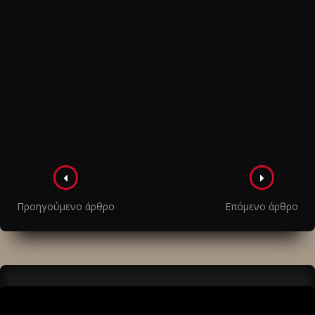
Πλοήγηση
στα
Προηγούμενο άρθρο
Επόμενο άρθρο
άρθρα