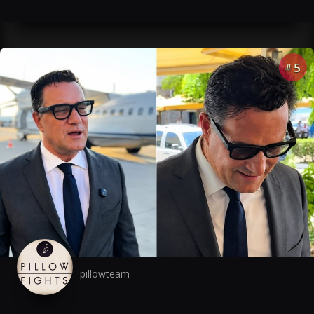
5
#
pillowteam