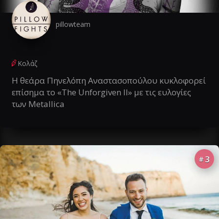
pillowteam
Κολάζ
Η θεάρα Πηνελόπη Αναστασοπούλου κυκλοφορεί
επίσημα το «The Unforgiven II» με τις ευλογίες
των Metallica
3
#