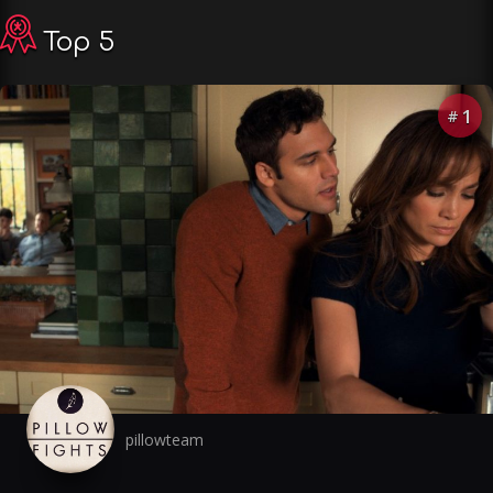
Top 5
1
#
pillowteam