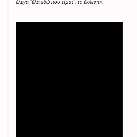
έλεγα “έλα εδώ που είμαι”, το έκλεινε».