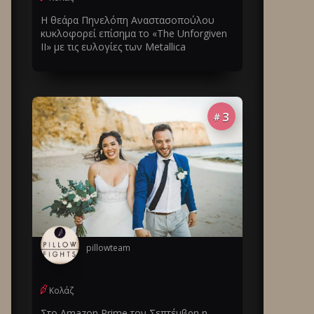
Η θεάρα Πηνελόπη Αναστασοπούλου
κυκλοφορεί επίσημα το «The Unforgiven
II» με τις ευλογίες των Metallica
3
#
pillowteam
Κολάζ
Στο Amazon Prime τον Σεπτέμβρη η