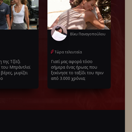
Βίκυ Παναγοπούλου
Τώρα τελευταία
 της Τζίτζι
Γιατί μας αφορά τόσο
ι του Μπράντλεϊ
σήμερα ένας ήρωας που
βέρες, μυρίζει
ξεκίνησε το ταξίδι του πριν
μο
από 3.000 χρόνια;