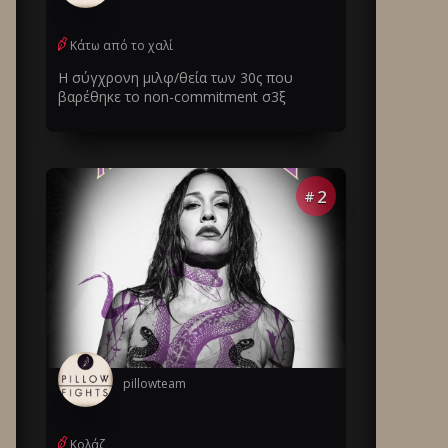
Κάτω από το χαλί
Η σύγχρονη μιλφ/θεία των 30ς που
βαρέθηκε το non-commitment σ3ξ
2
#
pillowteam
Κολάζ