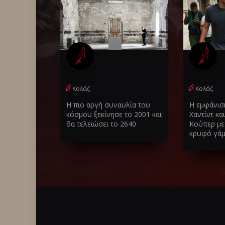
Κολάζ
Κολάζ
Η πιο αργή συναυλία του
Η εμφάνιση
κόσμου ξεκίνησε το 2001 και
Χαντίντ κα
θα τελειώσει το 2640
Κούπερ με 
κρυφό γά