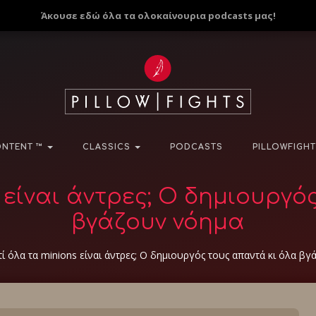
Άκουσε εδώ όλα τα ολοκαίνουρια podcasts μας!
NTENT ™
CLASSICS
PODCASTS
PILLOWFIGHT
s είναι άντρες; Ο δημιουργό
βγάζουν νόημα
τί όλα τα minions είναι άντρες; Ο δημιουργός τους απαντά κι όλα β