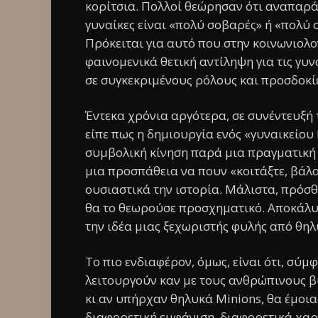
κορίτσια. Πολλοί θεώρησαν ότι αναπαρά
γυναίκες είναι «πολύ σοβαρές» ή «πολύ σ
Πρόκειται για αυτό που στην κοινωνιολο
φαινομενικά θετική αντίληψη για τις γυνα
σε συγκεκριμένους ρόλους και προσδοκίε
Έντεκα χρόνια αργότερα, σε συνέντευξή 
είπε πως η δημιουργία ενός «γυναικείου
συμβολική κίνηση παρά μια πραγματική 
μια προσπάθεια να πουν «κοιτάξτε, βάλα
ουσιαστικά την ιστορία. Μάλιστα, πρόσθε
θα το θεωρούσε προσχηματικό. Αποκάλυψ
την ιδέα μιας ξεχωριστής φυλής από θηλ
Το πιο ενδιαφέρον, όμως, είναι ότι, σύμφ
λειτουργούν καν με τους ανθρώπινους βι
κι αν υπήρχαν θηλυκά Minions, θα έμοια
διαφορετική εμφάνιση, διαφορετικά χαρ