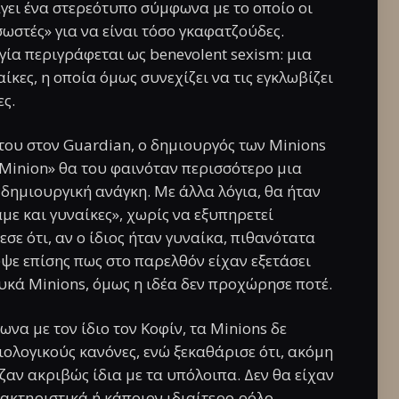
γει ένα στερεότυπο σύμφωνα με το οποίο οι
ωστές» για να είναι τόσο γκαφατζούδες.
γία περιγράφεται ως benevolent sexism: μια
ίκες, η οποία όμως συνεχίζει να τις εγκλωβίζει
ς.
του στον Guardian, ο δημιουργός των Minions
 Minion» θα του φαινόταν περισσότερο μια
δημιουργική ανάγκη. Με άλλα λόγια, θα ήταν
με και γυναίκες», χωρίς να εξυπηρετεί
σε ότι, αν ο ίδιος ήταν γυναίκα, πιθανότατα
ε επίσης πως στο παρελθόν είχαν εξετάσει
υκά Minions, όμως η ιδέα δεν προχώρησε ποτέ.
ωνα με τον ίδιο τον Κοφίν, τα Minions δε
ολογικούς κανόνες, ενώ ξεκαθάρισε ότι, ακόμη
ζαν ακριβώς ίδια με τα υπόλοιπα. Δεν θα είχαν
ακτηριστικά ή κάποιον ιδιαίτερο ρόλο.