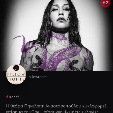
2
#
pillowteam
Κολάζ
Η θεάρα Πηνελόπη Αναστασοπούλου κυκλοφορεί
επίσημα το «The Unforgiven II» με τις ευλογίες