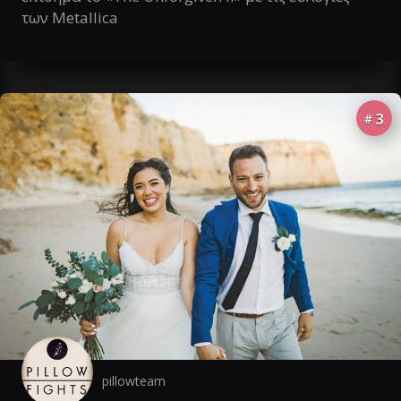
των Metallica
3
#
pillowteam