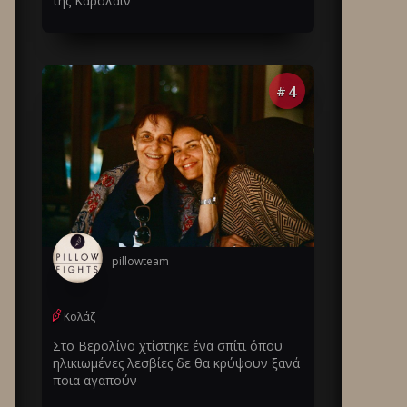
της Καρολάιν
4
#
pillowteam
Κολάζ
Στο Βερολίνο χτίστηκε ένα σπίτι όπου
ηλικιωμένες λεσβίες δε θα κρύψουν ξανά
ποια αγαπούν