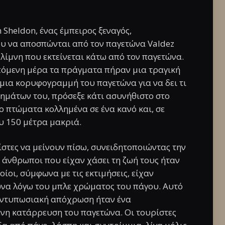
 Sheldon, ένας έμπειρος ξεναγός,
υ να αποσπώνται από τον παγετώνα Valdez
λίμνη που εκτείνεται κάτω από τον παγετώνα.
πόμενη μέρα τα πράγματα πήραν μια τραγική
μια κορυφογραμμή του παγετώνα για να δει τι
μημάτων του, πρόσεξε κάτι ασυνήθιστο στο
ο πτώματα κολλημένα σε ένα κανό και, σε
υ 150 μέτρα μακριά.
στες να μείνουν πίσω, συνειδητοποιώντας την
ς άνθρωποι που είχαν χάσει τη ζωή τους ήταν
οίοι, σύμφωνα με τις εκτιμήσεις, είχαν
ώνα λόγω του μπλε χρώματος του πάγου. Αυτό
 εντυπωσιακή απόχρωση ήταν ένα
ενη κατάρρευση του παγετώνα. Οι τουρίστες