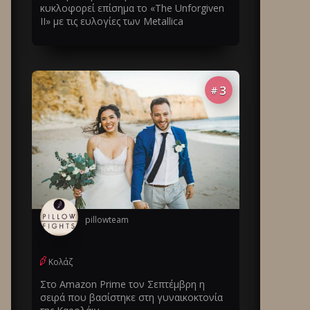
κυκλοφορεί επίσημα το «The Unforgiven
II» με τις ευλογίες των Metallica
3
#
pillowteam
Κολάζ
Στο Amazon Prime τον Σεπτέμβρη η
σειρά που βασίστηκε στη γυναικοκτονία