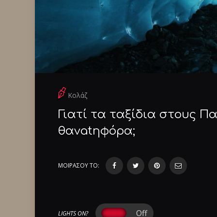
Κολάζ
Γιατί τα ταξίδια στους Π
θανatηφόρα;
ΜΟΙΡΑΣΟΥ ΤΟ:
LIGHTS ON?