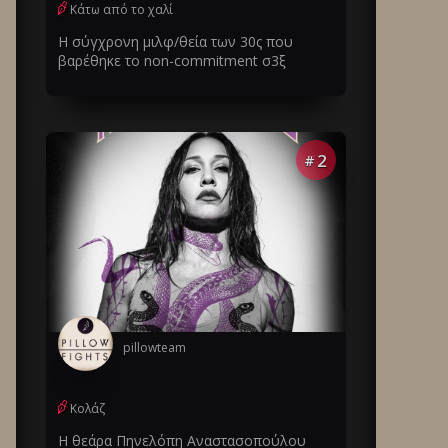
Κάτω από το χαλί
Η σύγχρονη μιλφ/θεία των 30ς που
βαρέθηκε το non-commitment σ3ξ
2
#
pillowteam
Κολάζ
Η θεάρα Πηνελόπη Αναστασοπούλου