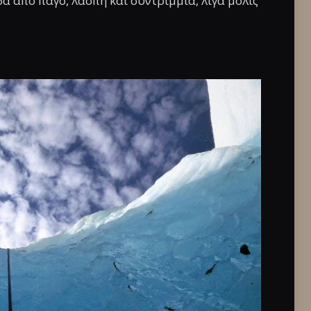
δα από πάγο, λάσπη και συντρίμμια, λίγα μόλις