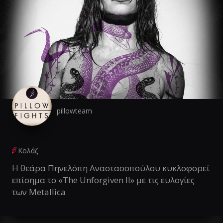
pillowteam
Κολάζ
Η θεάρα Πηνελόπη Αναστασοπούλου κυκλοφορεί
επίσημα το «The Unforgiven II» με τις ευλογίες
των Metallica