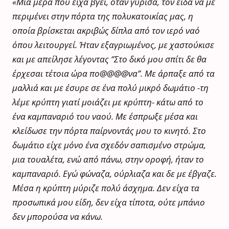
«Μια μέρα που είχα βγει, όταν γύρισα, τον είδα να με
περιμένει στην πόρτα της πολυκατοικίας μας, η
οποία βρίσκεται ακριβώς δίπλα από τον ιερό ναό
όπου λειτουργεί. Ήταν εξαγριωμένος, με χαστούκισε
και με απείλησε λέγοντας ‘’Στο δικό μου σπίτι δε θα
έρχεσαι τέτοια ώρα πο@@@@να’’. Με άρπαξε από τα
μαλλιά και με έσυρε σε ένα πολύ μικρό δωμάτιο -τη
λέμε κρύπτη γιατί μοιάζει με κρύπτη- κάτω από το
ένα καμπαναριό του ναού. Με έσπρωξε μέσα και
κλείδωσε την πόρτα παίρνοντάς μου το κινητό. Στο
δωμάτιο είχε μόνο ένα σχεδόν σαπισμένο στρώμα,
μια τουαλέτα, ενώ από πάνω, στην οροφή, ήταν το
καμπαναριό. Εγώ φώναζα, ούρλιαζα και δε με έβγαζε.
Μέσα η κρύπτη μύριζε πολύ άσχημα. Δεν είχα τα
προσωπικά μου είδη, δεν είχα τίποτα, ούτε μπάνιο
δεν μπορούσα να κάνω.