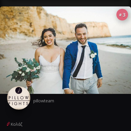
3
#
pillowteam
Κολάζ