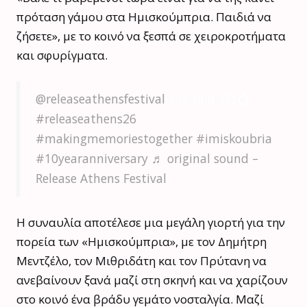
πρόταση γάμου στα Ημισκούμπρια. Παιδιά να
ζήσετε», με το κοινό να ξεσπά σε χειροκροτήματα
και σφυρίγματα.
@releaseathensfestival
She said YES💍
#releaseathens26
#makingmemoriestogether
#imiskoubria
#10yearanniversary
♬ original sound –
Release Athens Festival
Η συναυλία αποτέλεσε μια μεγάλη γιορτή για την
πορεία των «Ημισκούμπρια», με τον Δημήτρη
Μεντζέλο, τον Μιθριδάτη και τον Πρύτανη να
ανεβαίνουν ξανά μαζί στη σκηνή και να χαρίζουν
στο κοινό ένα βράδυ γεμάτο νοσταλγία. Μαζί