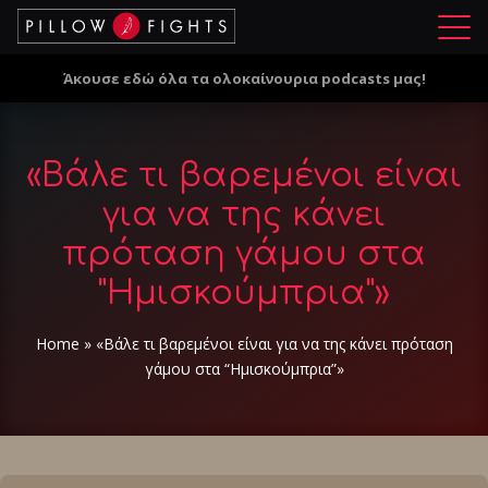
Μ
ε
Άκουσε εδώ όλα τα ολοκαίνουρια podcasts μας!
ν
ο
ύ
«Βάλε τι βαρεμένοι είναι
για να της κάνει
πρόταση γάμου στα
"Ημισκούμπρια"»
Home
»
«Βάλε τι βαρεμένοι είναι για να της κάνει πρόταση
γάμου στα “Ημισκούμπρια”»