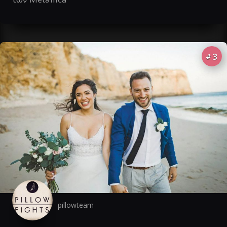
3
#
pillowteam