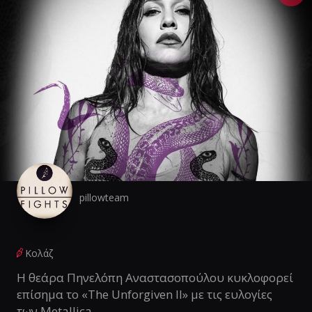
pillowteam
Κολάζ
Η θεάρα Πηνελόπη Αναστασοπούλου κυκλοφορεί
επίσημα το «The Unforgiven II» με τις ευλογίες
των Metallica