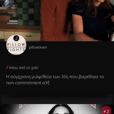
pillowteam
Κάτω από το χαλί
Η σύγχρονη μιλφ/θεία των 30ς που βαρέθηκε το
non-commitment σ3ξ
2
#