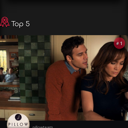
Top 5
1
#
pillowteam