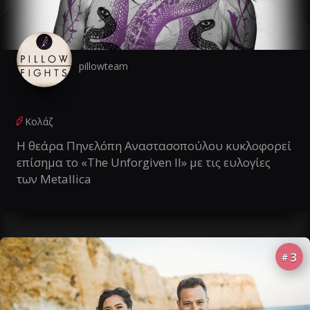
pillowteam
Κολάζ
Η θεάρα Πηνελόπη Αναστασοπούλου κυκλοφορεί
επίσημα το «The Unforgiven II» με τις ευλογίες
των Metallica
3
#