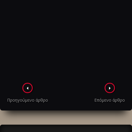
Πλοήγηση
στα
Προηγούμενο άρθρο
Επόμενο άρθρο
άρθρα