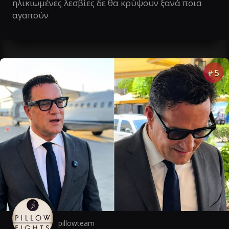
ηλικιωμένες λεσβίες δε θα κρύψουν ξανά ποια
αγαπούν
5
#
pillowteam