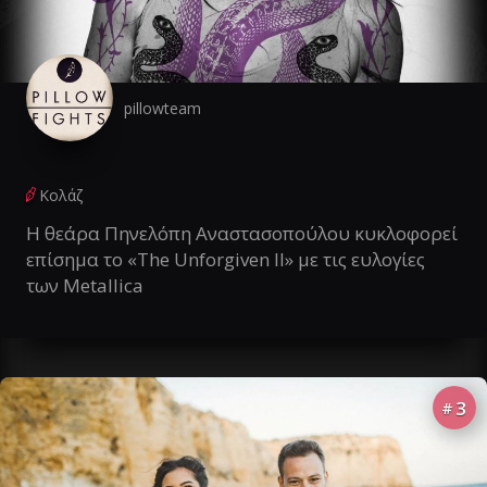
pillowteam
Κολάζ
Η θεάρα Πηνελόπη Αναστασοπούλου κυκλοφορεί
επίσημα το «The Unforgiven II» με τις ευλογίες
των Metallica
3
#