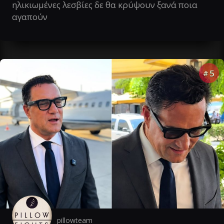
ηλικιωμένες λεσβίες δε θα κρύψουν ξανά ποια
αγαπούν
5
#
pillowteam