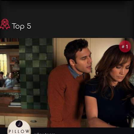
Top 5
1
#