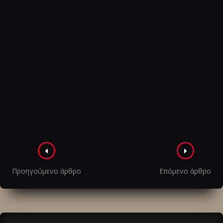
Πλοήγηση
στα
Προηγούμενο άρθρο
Επόμενο άρθρο
άρθρα