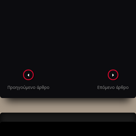
Πλοήγηση
στα
Προηγούμενο άρθρο
Επόμενο άρθρο
άρθρα