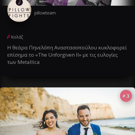
pillowteam
Κολάζ
Η θεάρα Πηνελόπη Αναστασοπούλου κυκλοφορεί
επίσημα το «The Unforgiven II» με τις ευλογίες
των Metallica
3
#