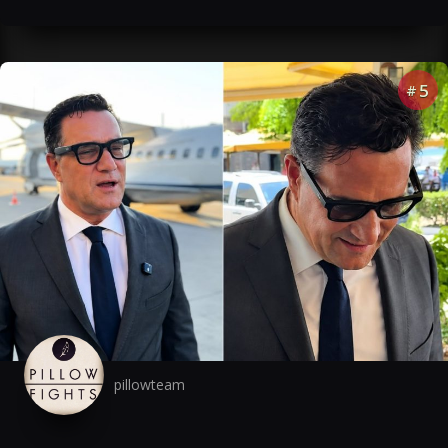
5
#
pillowteam