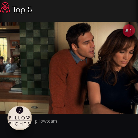
Top 5
1
#
pillowteam