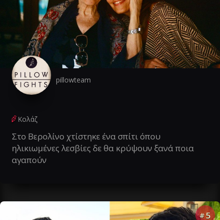
pillowteam
Κολάζ
Στο Βερολίνο χτίστηκε ένα σπίτι όπου
ηλικιωμένες λεσβίες δε θα κρύψουν ξανά ποια
αγαπούν
5
#