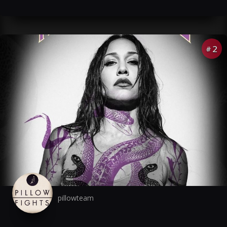
2
#
pillowteam