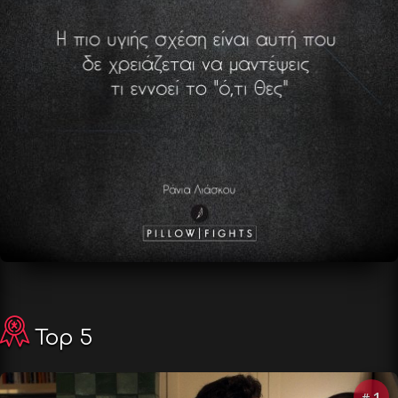
Top 5
1
#