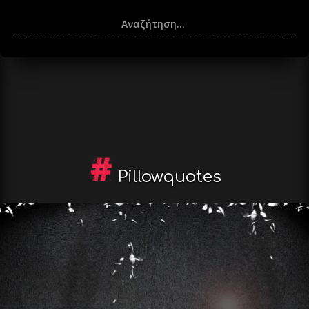
Pillowquotes