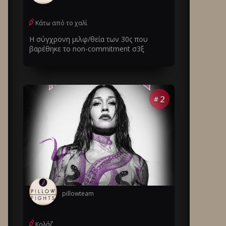
Κάτω από το χαλί
Η σύγχρονη μιλφ/θεία των 30ς που
βαρέθηκε το non-commitment σ3ξ
2
#
pillowteam
Κολάζ