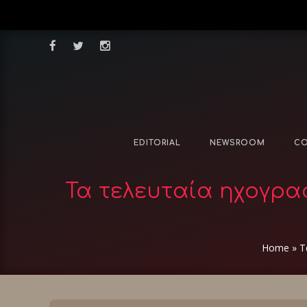
EDITORIAL
NEWSROOM
CO
Τα τελευταία ηχογρα
Home
»
Τ