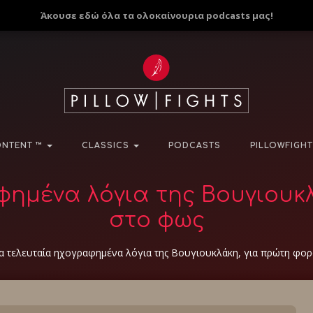
Άκουσε εδώ όλα τα ολοκαίνουρια podcasts μας!
NTENT ™
CLASSICS
PODCASTS
PILLOWFIGHT
φημένα λόγια της Βουγιουκ
στο φως
α τελευταία ηχογραφημένα λόγια της Βουγιουκλάκη, για πρώτη φο