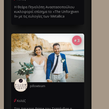
Η θεάρα Πηνελόπη Αναστασοπούλου
κυκλοφορεί επίσημα το «The Unforgiven
II» με τις ευλογίες των Metallica
3
#
pillowteam
Κολάζ
Στο Amazon Prime τον Σεπτέμβρη η