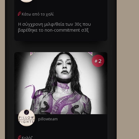
Κάτω από το χαλί
Η σύγχρονη μιλφ/θεία των 30ς που
βαρέθηκε το non-commitment σ3ξ
2
#
pillowteam
Κολάζ