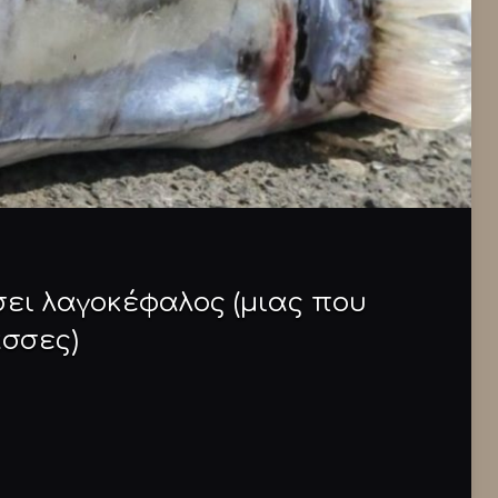
σει λαγοκέφαλος (μιας που
ασσες)