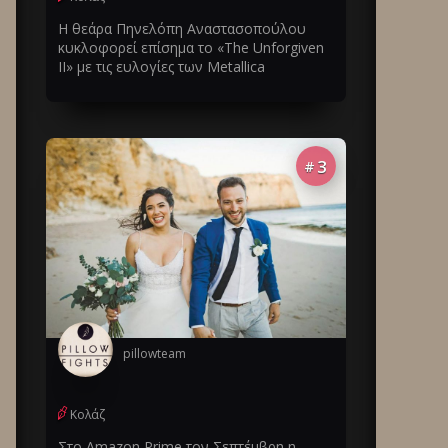
Η θεάρα Πηνελόπη Αναστασοπούλου
κυκλοφορεί επίσημα το «The Unforgiven
II» με τις ευλογίες των Metallica
3
#
pillowteam
Κολάζ
Στο Amazon Prime τον Σεπτέμβρη η