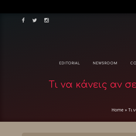
EDITORIAL
NEWSROOM
CO
Τι να κάνεις αν 
Home
»
Τι 