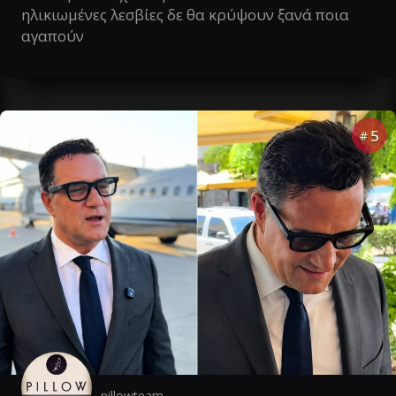
ηλικιωμένες λεσβίες δε θα κρύψουν ξανά ποια
αγαπούν
5
#
pillowteam