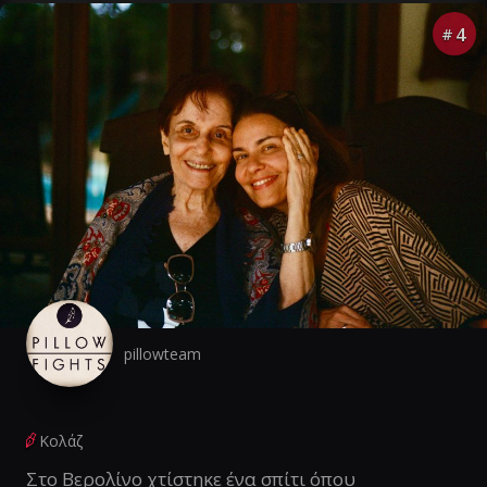
4
#
pillowteam
Κολάζ
Στο Βερολίνο χτίστηκε ένα σπίτι όπου