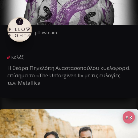
pillowteam
Κολάζ
Η θεάρα Πηνελόπη Αναστασοπούλου κυκλοφορεί
επίσημα το «The Unforgiven II» με τις ευλογίες
των Metallica
3
#