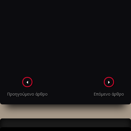
Πλοήγηση
στα
Προηγούμενο άρθρο
Επόμενο άρθρο
άρθρα