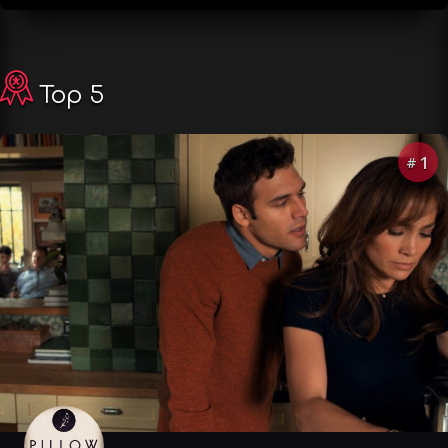
Top 5
1
#