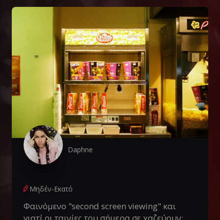
Daphne
Μηδέν-Εκατό
Φαινόμενο "second screen viewing" και
γιατί οι ταινίες του σήμερα σε χαζεύουν;