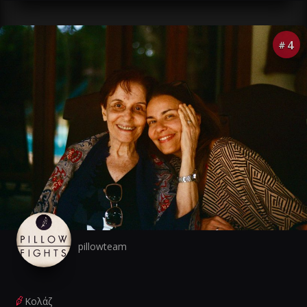
4
#
pillowteam
Κολάζ