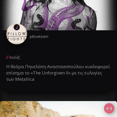
pillowteam
Κολάζ
Η θεάρα Πηνελόπη Αναστασοπούλου κυκλοφορεί
επίσημα το «The Unforgiven II» με τις ευλογίες
των Metallica
3
#