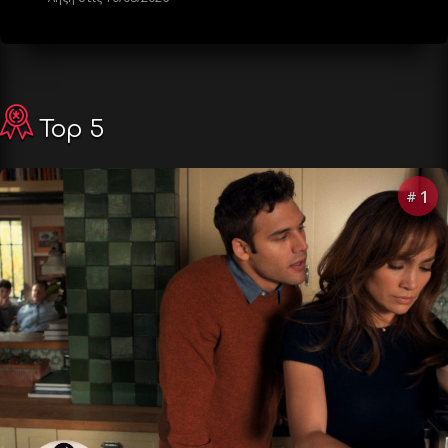
Top 5
1
#