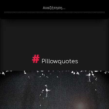
Pillowquotes