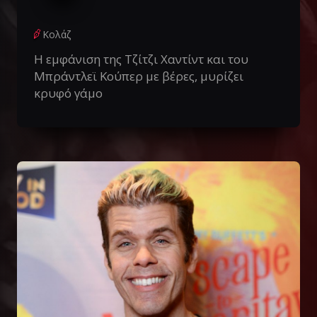
Κολάζ
Η εμφάνιση της Τζίτζι Χαντίντ και του
Μπράντλεϊ Κούπερ με βέρες, μυρίζει
κρυφό γάμο