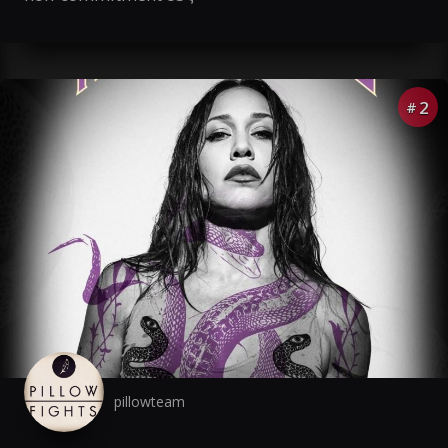
2
#
pillowteam