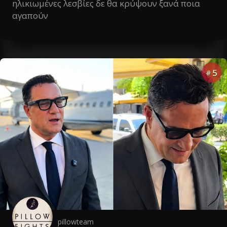
ηλικιωμένες λεσβίες δε θα κρύψουν ξανά ποια
αγαπούν
5
#
pillowteam