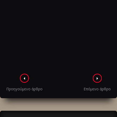
Πλοήγηση
στα
Προηγούμενο άρθρο
Επόμενο άρθρο
άρθρα