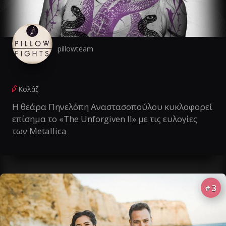
pillowteam
Κολάζ
Η θεάρα Πηνελόπη Αναστασοπούλου κυκλοφορεί
επίσημα το «The Unforgiven II» με τις ευλογίες
των Metallica
3
#