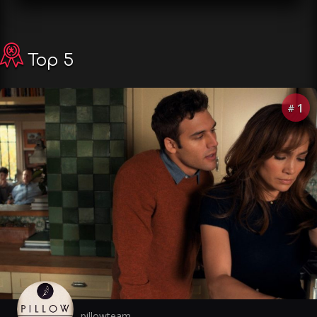
Top 5
1
#
pillowteam