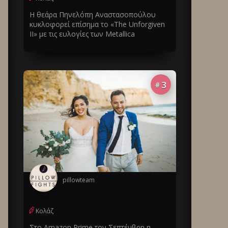
Η θεάρα Πηνελόπη Αναστασοπούλου
κυκλοφορεί επίσημα το «The Unforgiven
II» με τις ευλογίες των Metallica
3
#
pillowteam
Κολάζ
Στο Amazon Prime τον Σεπτέμβρη η