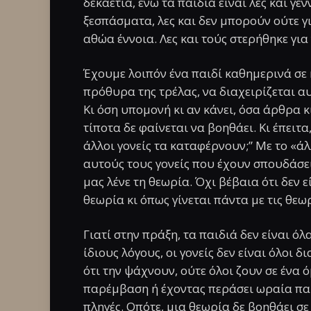
δεκαετία, ενώ τα παιδιά είναι λες και γε
ξεσπάσματα, λες και δεν μπορούν ούτε γι
αθώα έννοια. Λες και τούς στερήθηκε για
Έχουμε λοιπόν ένα παιδί καθημερινά σε 
πρόθυρα της τρέλας, να διαχειρίζεται α
Κι όση υπομονή κι αν κάνει, όσα άρθρα κ
τίποτα δε φαίνεται να βοηθάει. Κι έπειτα
άλλοι γονείς τα καταφέρνουν;” Με το «άλ
αυτούς τους γονείς που έχουν σπουδάσε
μας λένε τη θεωρία. Όχι βέβαια ότι δεν ε
θεωρία κι όπως γίνεται πάντα με τις θεω
Γιατί στην πράξη, τα παιδιά δεν είναι όλ
ίδιους λόγους, οι γονείς δεν είναι όλοι 
ότι την ψάχνουν, ούτε όλοι ζουν σε ένα
παρέμβαση ή έχοντας περάσει ωραία πα
πληγές. Οπότε, μια θεωρία δε βοηθάει σε