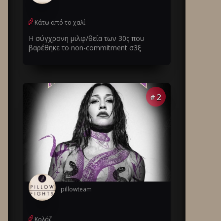
Κάτω από το χαλί
Η σύγχρονη μιλφ/θεία των 30ς που
βαρέθηκε το non-commitment σ3ξ
2
#
pillowteam
Κολάζ