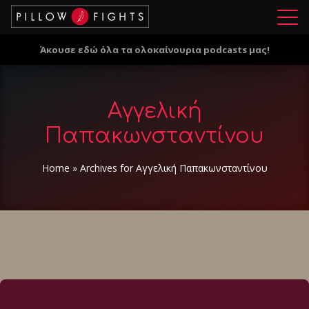
Μ
ε
Άκουσε εδώ όλα τα ολοκαίνουρια podcasts μας!
ν
ο
ύ
Αγγελική
Παπακωνσταντίνου
Home
»
Archives for Αγγελική Παπακωνσταντίνου