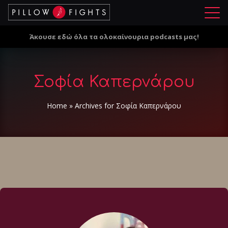
Μ
ε
Άκουσε εδώ όλα τα ολοκαίνουρια podcasts μας!
ν
ο
ύ
Σοφία Καπερνάρου
Home
»
Archives for Σοφία Καπερνάρου