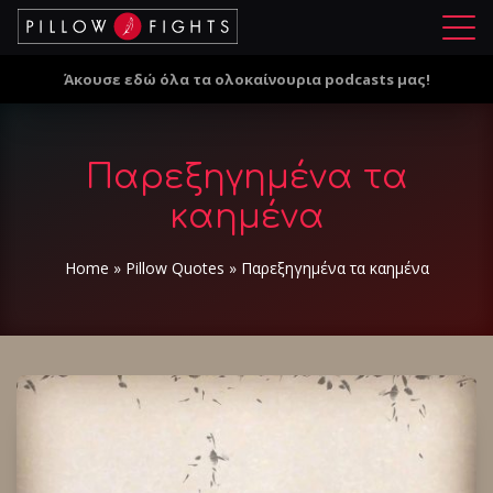
Μ
ε
Άκουσε εδώ όλα τα ολοκαίνουρια podcasts μας!
ν
ο
ύ
Παρεξηγημένα τα
καημένα
Home
»
Pillow Quotes
»
Παρεξηγημένα τα καημένα