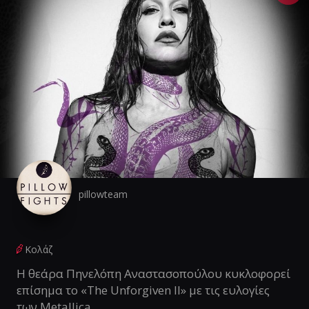
pillowteam
Κολάζ
Η θεάρα Πηνελόπη Αναστασοπούλου κυκλοφορεί
επίσημα το «The Unforgiven II» με τις ευλογίες
των Metallica