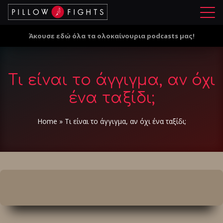
Μ
ε
Άκουσε εδώ όλα τα ολοκαίνουρια podcasts μας!
ν
ο
ύ
Τι είναι το άγγιγμα, αν όχι
ένα ταξίδι;
Home
»
Τι είναι το άγγιγμα, αν όχι ένα ταξίδι;