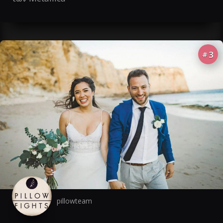
3
#
pillowteam