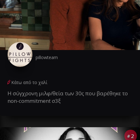
pillowteam
Κάτω από το χαλί
Η σύγχρονη μιλφ/θεία των 30ς που βαρέθηκε το
non-commitment σ3ξ
2
#