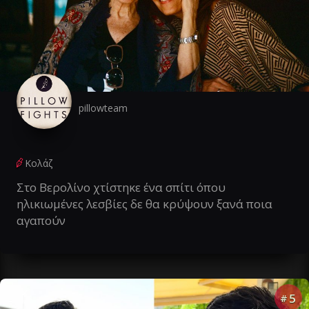
pillowteam
Κολάζ
Στο Βερολίνο χτίστηκε ένα σπίτι όπου
ηλικιωμένες λεσβίες δε θα κρύψουν ξανά ποια
αγαπούν
5
#