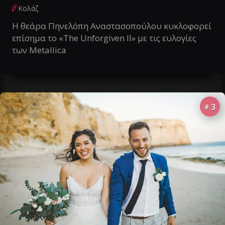
Κολάζ
Η θεάρα Πηνελόπη Αναστασοπούλου κυκλοφορεί
επίσημα το «The Unforgiven II» με τις ευλογίες
των Metallica
3
#