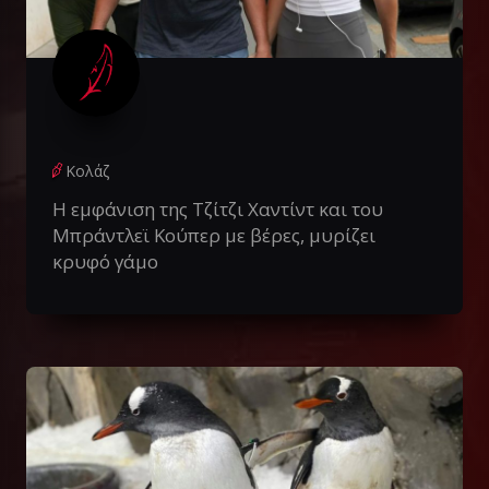
Κολάζ
Η εμφάνιση της Τζίτζι Χαντίντ και του
Μπράντλεϊ Κούπερ με βέρες, μυρίζει
κρυφό γάμο